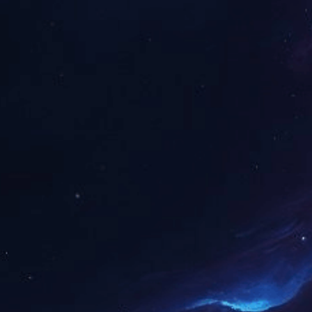
幼儿园篮球运动教案设计与实施
索促进儿童身体素质与团队合作
力发展