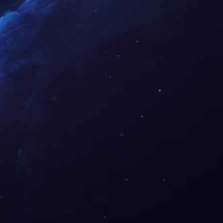
小学生篮球比赛的意义与价值探讨
对孩子成长的影响分析