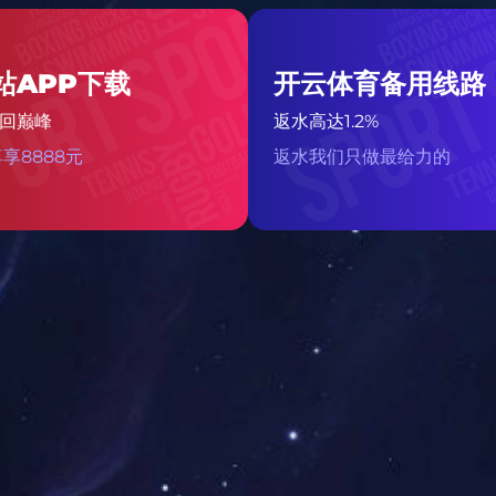
国
打篮球的搞笑视频合集让你笑到肚
子疼的篮球趣事大放送