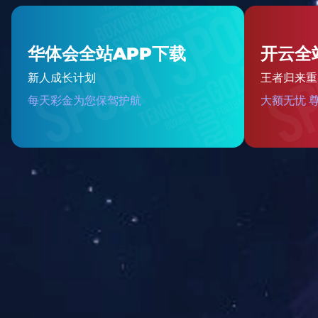
刘耀文与宋亚轩篮球场上的激
者
2026-05-11
在篮球场上，激情与对决是永恒的主题
人瞩目的篮球比赛中展开了激烈的角逐
特色，不仅在技术层面上展现出色，更
比赛不仅关乎胜负，更是他们青春岁月
细分析这场备受热议的篮球对决，探讨
这场较量的胜者。
1、刘耀文的独特风格
作为一名新兴的篮球运动员，刘耀文以
与投篮，尤其是在快速反击时，他总能
在球场上如鱼得水，这种独特风格让对
此外，刘耀文在传球方面也颇具天赋。