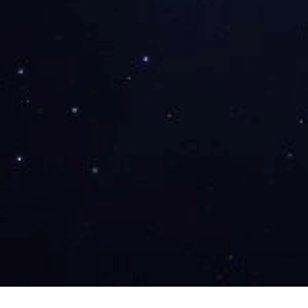
分准备迎接挑战。因此，无论谁获得最
验，这是最珍贵也是最值得期待的一部
未来，无论是刘耀文还是宋亚轩，都将
自我超越，同时也会影响更多年轻人勇
上一篇
导航