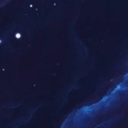
够提升自己的实力，因此他每天都坚持进行各种
态。这种勤奋努力，也为他的成功奠定了坚实基
一项团队运动。因此，两队之间如何有效配合，
，两位选手就意识到了团队协作的重要性，并且
传递与跑动，通过流畅配合打乱对方防线，使得每位成
 Xuan所在队伍则更注重稳扎稳打，他们更倾向于
可以最大限度发挥每个人员优势。