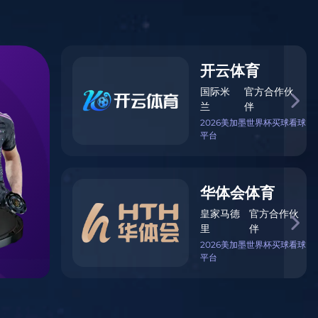
务类型
沟通
PA集团官网
在线咨询