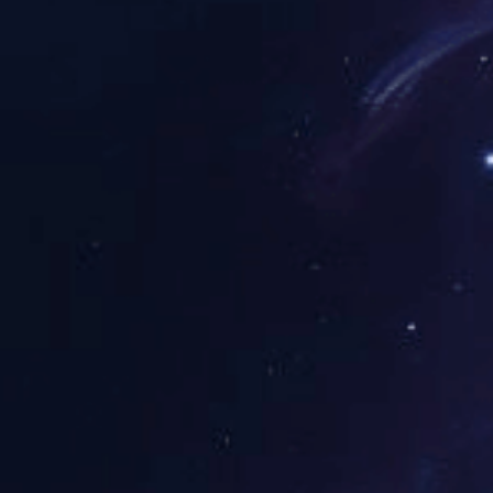
度输出。他坚信只有通过艰苦训练才能
训练项目，从而不断提升自己的竞技状
础。
3、双方团队配合的重要性
虽然个人能力至关重要，但篮球毕竟是
将直接影响到比赛结果。从训练营开始
通过不断磨合提高默契程度。
Liu Yao Wen所在球队强调快速
员都能参与进攻。而Song
PA平台
Ya
利用挡拆战术寻找空位投篮机会，这样