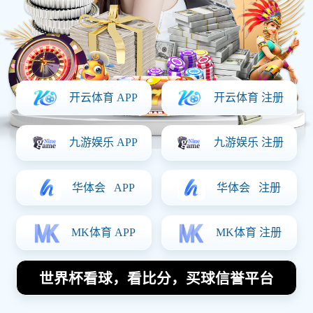
春活力与团队精神
2026-05-14
近年来，嘉定地区的业余足球运动愈发火热，吸引
了大量足球爱好者和球迷的参与。这股热潮不仅提
升了当地体育文化氛围，也让更多年轻人在球场上
展现出青春活力与团队精神。本文将从四个方面对
嘉定业余足球热潮的兴起进行详细阐述，包括足球
活动的多样性、球迷文化的形成、社区参与的重要
性以及对青少年成长的积极影响。通过这些内容，
我们将看到在这场足球热潮中，如何凝聚人心，共
同推动社会的发展。
1、足球活动的多样性
嘉定地区业余足球活动形式多样，从传统的联赛到
友谊赛，再到各类主题杯赛，都为广大爱好者提供
了丰富的选择。无论是水平高超的球队还是刚入门