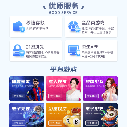
的新手，都能在这里找到适合自己的比赛形式。这
种多样化让每一个参与者都能体验到竞技带来的乐
趣，也激发了更多人加入足球运动。
此外，各种不同年龄层次和职业背景的人们也能够
组成球队参与其中，这使得足球不仅仅是一项运
动，更成为了一种跨越年龄与职业界限的平台。许
多企业还组织员工参加业余联赛，以增强团队凝聚
力，这种方式受到了广泛欢迎。不少年轻人在这样
的氛围中建立了深厚的友谊，并享受着每一次比赛
带来的快乐。
与此同时，地方政府与社会组织也积极支持业余足
球的发展，通过举办各种赛事和活动，为球迷和选
手提供更好的平台。在这样的支持下，嘉定的业余
足球活动蓬勃发展，形成了一股强大的向心力，吸
引越来越多人投身于这项运动之中。