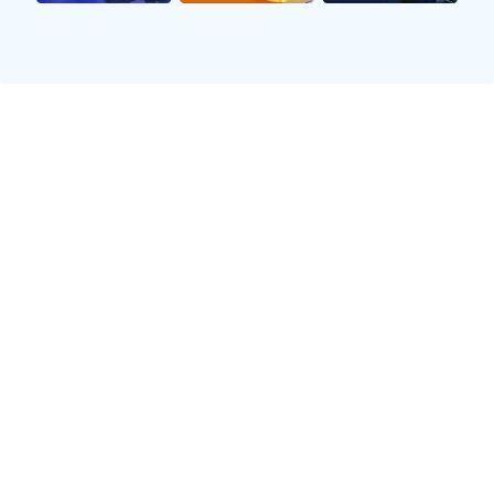
此期间，各个位置的球员均需按时到达指定场地，
不得迟到或缺席。同时，为确保每次训练都有充足
时间进行热身和拉伸，每位球员必须提前30分钟
到达。
本次培训选址于市中心体育场，该场地具备良好的
条件，可以满足我们不同类型训练需求。此外，还
设置了专门为球员准备的恢复区域，包括理疗室和
营养补给站，以帮助运动员及时调整状态，提高恢
复效率。
值得注意的是，由于天气变化，教练组会及时发布
天气预警并调整计划。如果遇到恶劣天气，将考虑
转移室内场馆进行相应调整。因此，请所有队员随
时关注教练组发布的信息，保持灵活应变能力。
3、比赛前夕准备工作