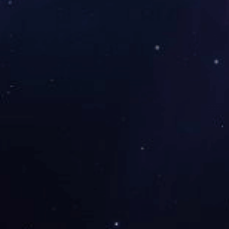
此外，各类线上线下活动也为该产品增
比赛，使得更多参与者直接体验到这款
近了品牌与消费者之间距离，实现双赢
展望未来，“创意甜品盛宴”的概念将
适应更多消费趋势，相信欧文篮球蛋糕
并巩固其在市场上的领先地位。
总结：
综上所述，“创意甜品盛宴 欧文篮球
功地将运动精神与美食艺术结合起来,
份乐趣。在激烈竞争的市场环境中，其
入了一股新鲜血液。
未来，我们期待这种创新思维能够继续
的人能够通过这样充满活力和创造性的
上还是餐桌前，都能收获到快乐与满足