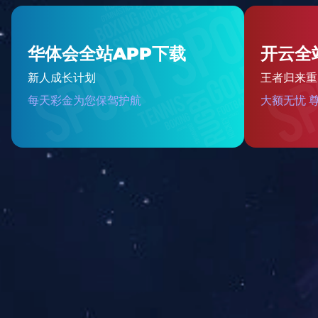
创意甜品盛宴欧文篮球蛋糕带
2026-05-12
在现代社会中，甜品不仅仅是餐后小点
的甜品制作中，结合了运动元素与美味
绍“欧文篮球蛋糕”，它以其独特的设
创意甜品盛宴。在接下来的内容中，我
作工艺以及市场反响四个方面深入探讨
费者全新的体验。
1、蛋糕设计理念
欧文篮球蛋糕的设计理念源自于著名篮
名，也以其个性化的风格受到广泛喜爱
烈冲击感，使得每一位热爱篮球的人都
首先，从外观来看，这款蛋糕采用了篮
用巧克力条模拟出篮球的纹路。此外，