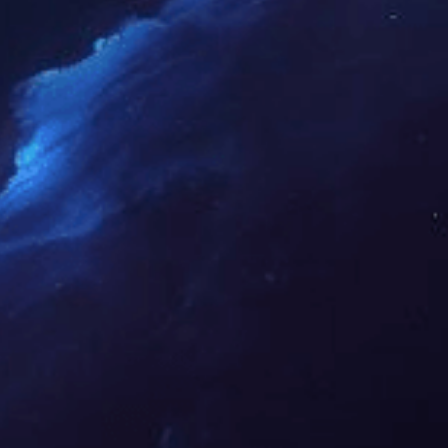
2026-05-17
孙鹏篮球之路：从青涩少年
到职业赛场的奋斗历程与荣
耀时刻
2026-05-15
天下足球官方全新赛事直播
平台上线引领足球迷畅享精
彩赛事体验
2026-05-15
天下足球与贝影交织的音乐
之旅探索足球与电影的完美
融合与激情碰撞
2026-05-15
大连足球特长生培养计划助力青少年运
动梦想与未来发展