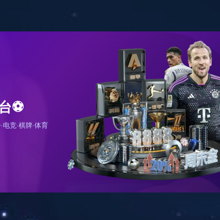
02室
13204263238
pleated@icloud.com
首页
发现
PA直营集团
产品分类
最新动态
服
最新动态
首页
最新动态