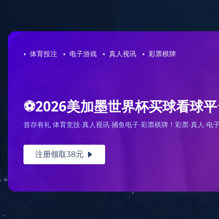
上海市杨浦区大桥街道长阳创谷长阳路1687号1号楼3层3M