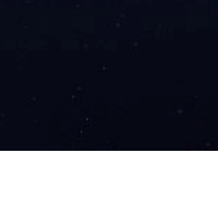
网站地图
长阳创
SiteMap
层