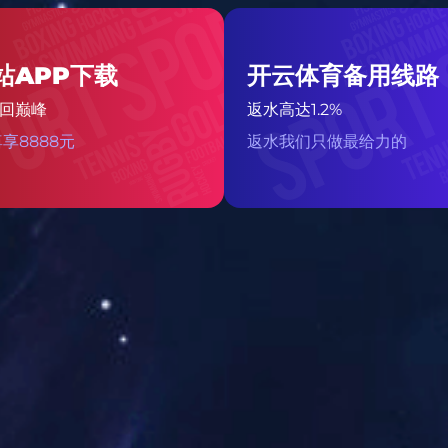
你体验运动与美味的完美结合
，更是一种艺术的表现形式。特别是在运动主题
享受的创意，更是让人耳目一新。本文将重点介
计、丰富的口感和视觉冲击力，为我们带来了一场
们将从蛋糕设计理念、原料选择与健康考量、制
这一创新产品如何完美融合运动与美味，带给消
球运动员凯里·欧文，他不仅以精湛的球技闻
。这款蛋糕通过引入篮球元素，在视觉上给人强
能在甜品中找到共鸣。
球形状的造型，表面涂抹着仿真的橙色奶油，并
顶部还可以放置迷你篮球鞋或者球员肖像等装