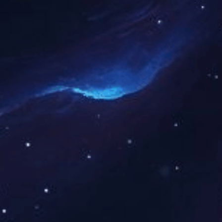
最后，为确保产品的新鲜度，这款蛋蛋
时间过长而影响口感，从而保持消费者
4、市场反响与未来展望
自推出以来，欧文篮球蛋糕在市场上的
成为体育活动中的热门选择，无论是生
线。社交媒体平台上的分享更是让这款