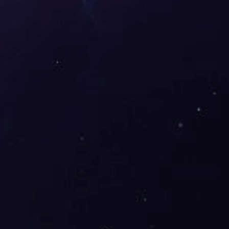
2026-05-15
大运村足球场周边景观与文
化活动探秘之旅
2026-05-15