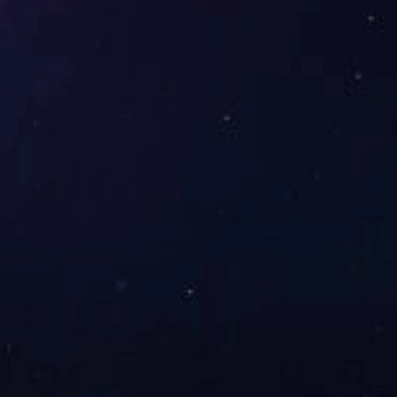
加了曝光率，例如举办“最酷运动主题生日派对”
创意甜品所带来的乐趣。这种互动式营销有效拉
局面。
持续推动市场创新，不断融入新的运动元素，以及
会不断推陈出新，为消费者带来更多惊喜体验，
蛋糕”不仅是一种独特且富有创意的新型甜品，它成
 让每一个热爱生活的人都能够找到属于自己的那
独特魅力使其脱颖而出，无疑为传统甜品行业注
引领更多类似产品的发展，同时也希望越来越多
方式来享受生活中的每一个瞬间，无论是在赛场
。