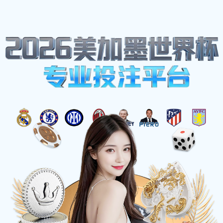
最新动态
首页
最新动态
加泰罗尼亚足球队的辉煌历史与未来展