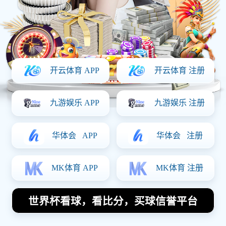
望分析
2026-05-12
加泰罗尼亚足球队作为西班牙足球的重要代表之
一，其辉煌历史与未来展望值得深入探讨。本文将
从四个方面进行详细分析：首先，回顾加泰罗尼亚
足球队的历史背景及其在世界足球中的地位；其
次，分析球队在战术上的创新与发展；接着，探讨
对青训体系的重视以及如何培养优秀球员；最后，
展望未来的发展方向，包括球队管理和国际化战
略。通过这些方面的深入探讨，我们不仅可以更好
地理解加泰罗尼亚足球队的辉煌历史，还能对其未
来的发展有更清晰的预期。
1、辉煌历史与成就
加泰罗尼亚足球队有着丰富而灿烂的历史，自19
世纪末成立以来，这支球队逐渐崭露头角。在20