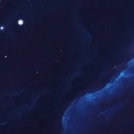
们对球队有着深厚的感情。这种热情常常体现在
球迷们都会穿戴球队颜色、举起横幅，为自己支
了比赛体验，也让球员感受到了巨大的鼓舞。
类活动，包括慈善募捐、社区服务等，以实际行
心比赛结果，更关注球队及其成员的发展。因
进了社区团结与凝聚力。