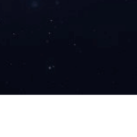
下一篇
联系方式
A直营集团
上海市杨浦区大桥街道
谷长阳路1687号1号楼3
分类
3M02室
动态
13204263238