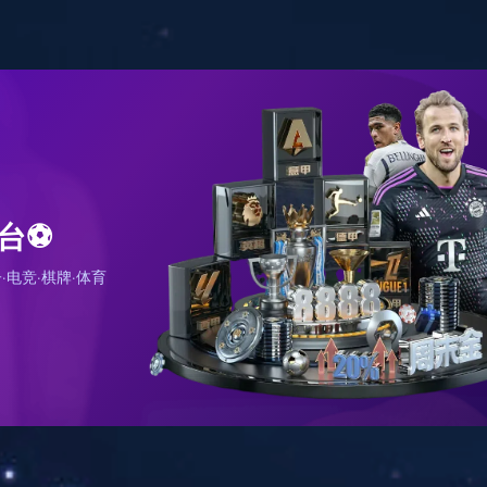
02室
13204263238
pleated@icloud.com
首页
发现
PA直营集团
产品分类
最新动态
服
最新动态
首页
最新动态