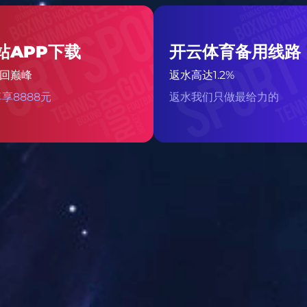
来展望分析
中的一支重要球队，自成立以来经历了辉煌的历
匹兹堡足球队的辉煌历程与未来展望，包括球队
及未来发展方向。通过回顾其过去的成功，探讨
读者呈现一个全面而深入的匹兹堡足球队形象。
国职业运动史上较早的一支球队。最初，他们以
丰富的经验和人气。在经过几次更名和重组后，
的一部分，并在此后的几十年中不断壮大。
资金短缺和缺乏稳定的球员阵容。然而，凭借着
，匹兹堡足球队逐步克服了这些挑战，并在
期。