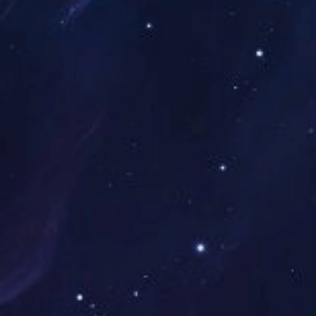
上有所提高，还逐渐形成独特的团队文化。这种
兹堡足球队不仅是一支体育团队，更是当地居民
家级和地区性赛事的冠军，这些成就标志着他们
最令人瞩目的莫过于他们在20世纪80年代取得
称为“黄金时代”。
比赛，为国家争光。他们在国际舞台上的表现，
人认识到美国足球的发展潜力。这些成就证明了
足球队依然保持着良好的战斗力。他们通过引进
以适应现代足球的发展需求。这使得他们依然能