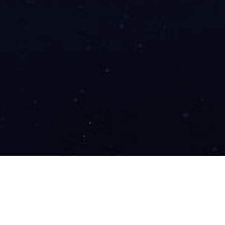
网站地图
长阳创
SiteMap
层