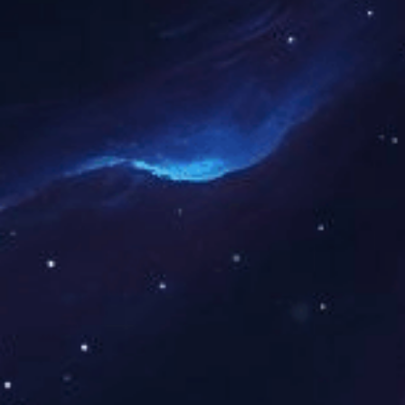
同时，通过社交媒体平台，球迷之间建
社交方式使得传统意义上的“看台”文
股热潮之中，为球队注入新鲜血液。
4、未来发展方向
面对快速变化的体育市场环境，匹兹堡
在人才培养方面，他们重视青少年培训
秀人才，从而构建更加稳固的人才梯队