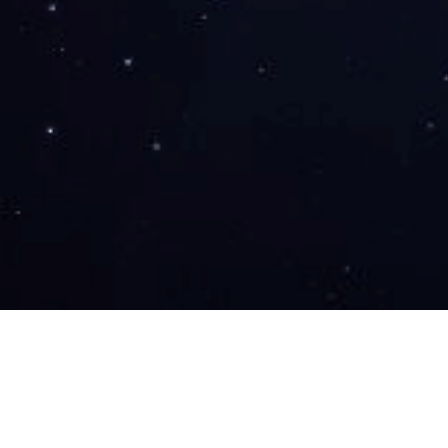
上一篇
导航
发现
P
⚽️⚽️PA直营集团中国官网：PA直营
产品
集团中国官网“PA学院”免费提供游
戏技巧、策略分析课程，帮助用户
最新