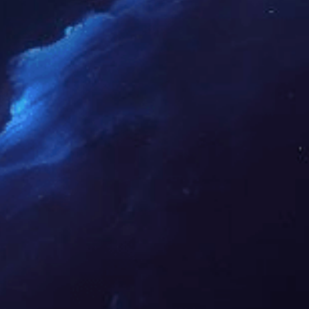
2026-05-17
孙鹏篮球之路：从青涩少年
到职业赛场的奋斗历程与荣
耀时刻
2026-05-15
天下足球官方全新赛事直播
平台上线引领足球迷畅享精
彩赛事体验
2026-05-15
天下足球与贝影交织的音乐
之旅探索足球与电影的完美
融合与激情碰撞
2026-05-15
大连足球特长生培养计划助力青少年运
动梦想与未来发展