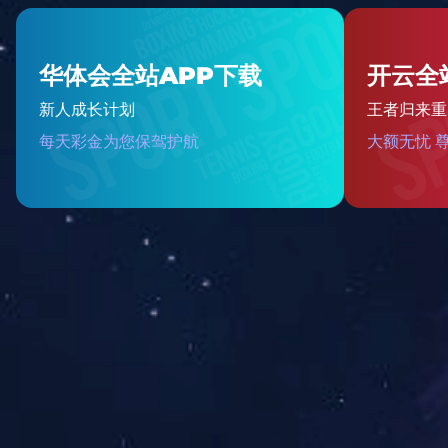
匹兹堡足球队的辉煌历程与未
2026-05-12
匹兹堡足球队，作为美国职业足球联赛
史和众多挑战。本文将从四个方面分析
的历史背景、成就与荣誉、球迷文化以
现状，再结合对未来的展望，希望能为
1、球队历史背景
匹兹堡足球队成立于20世纪初，是美
业余形式参加地方性比赛，逐渐积累了
最终在1967年正式成为职棒大联盟
球队在发展的初期面临诸多困难，包括
坚韧不拔的精神和不断追求卓越的决心
1970年代迎来了自己的第一个巅峰时